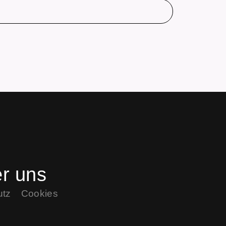
r uns
utz
Cookies