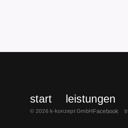
start
leistungen
Facebook
I
© 2026 k-konzept GmbH